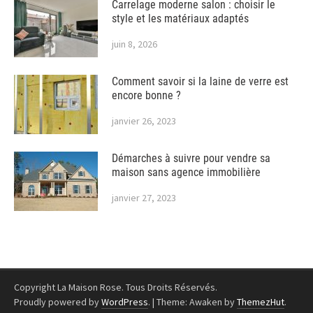
Carrelage moderne salon : choisir le
style et les matériaux adaptés
juin 8, 2026
Comment savoir si la laine de verre est
encore bonne ?
janvier 26, 2023
Démarches à suivre pour vendre sa
maison sans agence immobilière
janvier 27, 2023
Copyright La Maison Rose. Tous Droits Réservés.
Proudly powered by
WordPress
.
|
Theme: Awaken by
ThemezHut
.