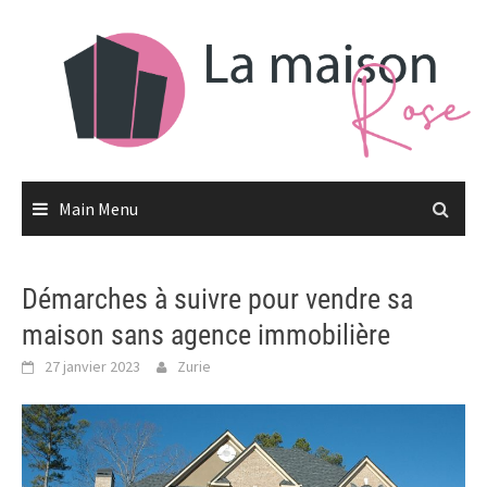
Skip
to
content
Main Menu
Démarches à suivre pour vendre sa
maison sans agence immobilière
27 janvier 2023
Zurie