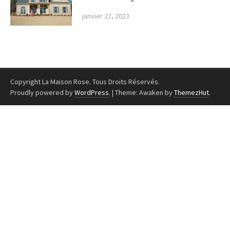
janvier 27, 2023
Copyright La Maison Rose. Tous Droits Réservés.
Proudly powered by
WordPress
.
|
Theme: Awaken by
ThemezHut
.