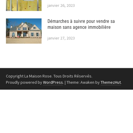
janvier 26, 2023
Démarches à suivre pour vendre sa
maison sans agence immobilière
janvier 27, 2023
Copyright La Maison Rose. Tous Droits Réservés.
Proudly powered by
WordPress
.
|
Theme: Awaken by
ThemezHut
.