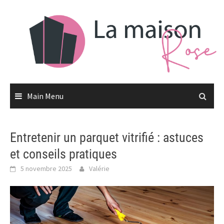
Skip
to
content
Main Menu
Entretenir un parquet vitrifié : astuces
et conseils pratiques
5 novembre 2025
Valérie