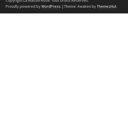
Copyright La Maison Rose. Tous Droits Réservés.
Proudly powered by
WordPress
.
|
Theme: Awaken by
ThemezHut
.