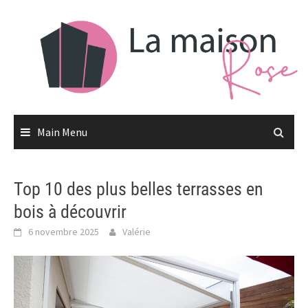
Skip
to
content
Main Menu
Top 10 des plus belles terrasses en
bois à découvrir
6 novembre 2025
Valérie