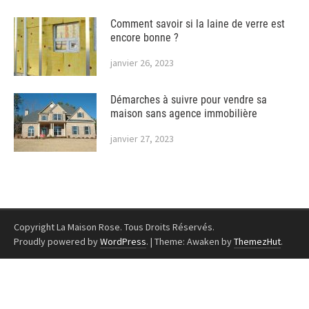
Comment savoir si la laine de verre est
encore bonne ?
janvier 26, 2023
Démarches à suivre pour vendre sa
maison sans agence immobilière
janvier 27, 2023
Copyright La Maison Rose. Tous Droits Réservés.
Proudly powered by
WordPress
.
|
Theme: Awaken by
ThemezHut
.