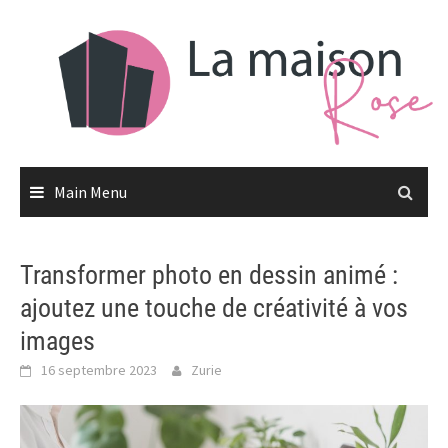
Skip
to
content
Main Menu
Transformer photo en dessin animé :
ajoutez une touche de créativité à vos
images
16 septembre 2023
Zurie