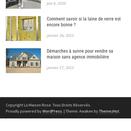
juin 8, 2026
Comment savoir si la laine de verre est
encore bonne ?
janvier 26, 2023
Démarches à suivre pour vendre sa
maison sans agence immobilière
janvier 27, 2023
Copyright La Maison Rose. Tous Droits Réservés.
Proudly powered by
WordPress
.
|
Theme: Awaken by
ThemezHut
.