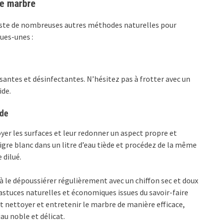
le marbre
iste de nombreuses autres méthodes naturelles pour
ues-unes :
ssantes et désinfectantes. N’hésitez pas à frotter avec un
ide.
ède
oyer les surfaces et leur redonner un aspect propre et
igre blanc dans un litre d’eau tiède et procédez de la même
 dilué.
à le dépoussiérer régulièrement avec un chiffon sec et doux
 astuces naturelles et économiques issues du savoir-faire
nettoyer et entretenir le marbre de manière efficace,
au noble et délicat.