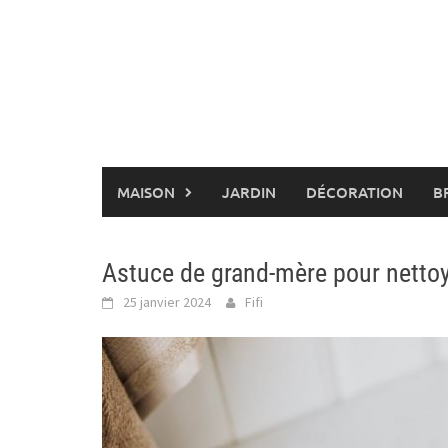
Skip
to
content
MAISON
JARDIN
DÉCORATION
B
Astuce de grand-mère pour nettoy
25 janvier 2024
Fifi