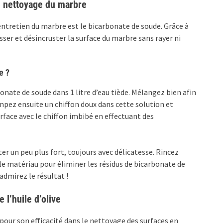
le nettoyage du marbre
’entretien du marbre est le bicarbonate de soude. Grâce à
sser et désincruster la surface du marbre sans rayer ni
e ?
onate de soude dans 1 litre d’eau tiède. Mélangez bien afin
pez ensuite un chiffon doux dans cette solution et
face avec le chiffon imbibé en effectuant des
ter un peu plus fort, toujours avec délicatesse. Rincez
r le matériau pour éliminer les résidus de bicarbonate de
admirez le résultat !
 l’huile d’olive
pour son efficacité dans le nettoyage des surfaces en