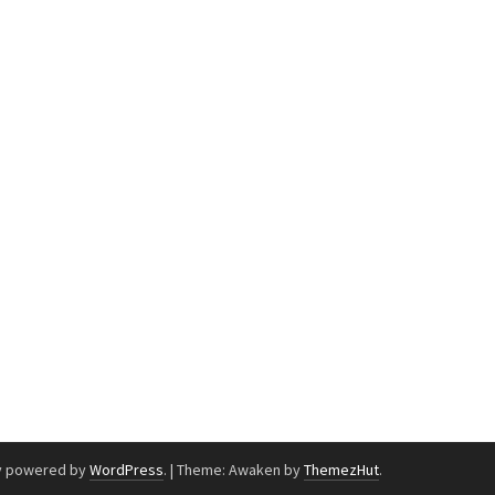
y powered by
WordPress
.
|
Theme: Awaken by
ThemezHut
.