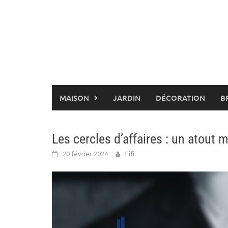
Skip
to
content
MAISON
JARDIN
DÉCORATION
B
Les cercles d’affaires : un atout 
20 février 2024
Fifi