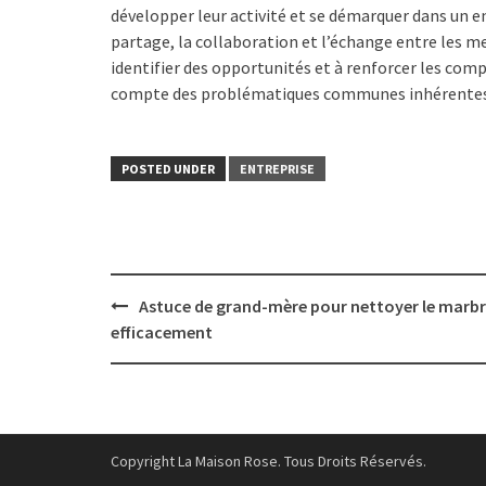
développer leur activité et se démarquer dans un 
partage, la collaboration et l’échange entre les me
identifier des opportunités et à renforcer les com
compte des problématiques communes inhérentes 
POSTED UNDER
ENTREPRISE
Post
Astuce de grand-mère pour nettoyer le marb
navigation
efficacement
Copyright La Maison Rose. Tous Droits Réservés.