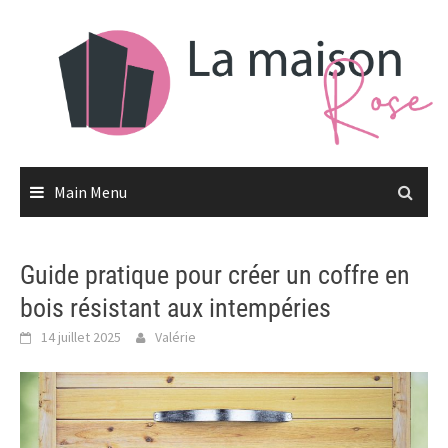
Skip
to
content
Main Menu
Guide pratique pour créer un coffre en
bois résistant aux intempéries
14 juillet 2025
Valérie