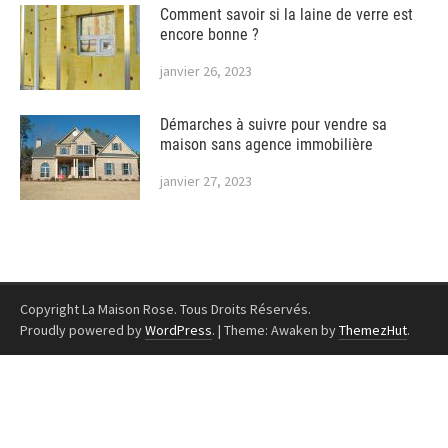
Comment savoir si la laine de verre est
encore bonne ?
janvier 26, 2023
Démarches à suivre pour vendre sa
maison sans agence immobilière
janvier 27, 2023
Copyright La Maison Rose. Tous Droits Réservés.
Proudly powered by
WordPress
.
|
Theme: Awaken by
ThemezHut
.