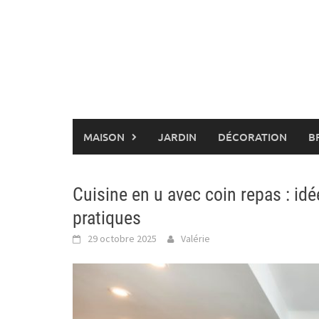
Skip
to
content
MAISON
JARDIN
DÉCORATION
B
Cuisine en u avec coin repas : i
pratiques
29 octobre 2025
Valérie