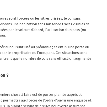
res sont forcées ou les vitres brisées, le vol sans
rer dans une habitation sans laisser de traces visibles de
es par le voleur : d’abord, l’utilisation d’un pass (ou
res.
xtérieur ou subtilisé au préalable ; et enfin, une porte ou
par le propriétaire ou l’occupant. Ces situations sont
ntrent que le nombre de vols sans effraction augmente
ion ?
emière chose à faire est de porter plainte auprès du
permettra aux forces de l’ordre d’ouvrir une enquête et,
lus, la plainte servira de preuve pour votre assurance.