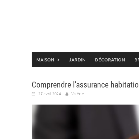
Skip
to
content
MAISON
JARDIN
DÉCORATION
B
Comprendre l’assurance habitation
27 avril 2024
Valérie