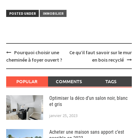
POSTED UNDER
IMMOBILIER
Post
Pourquoi choisir une
Ce qu’il faut savoir sur le mur
navigation
cheminée à foyer ouvert ?
en bois recyclé
POPULAR
COMMENTS
TAGS
Optimiser la déco d’un salon noir, blanc
et gris
janvier 25, 2023
Acheter une maison sans apport c’est